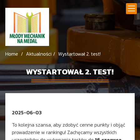
Home
Aktualności
Wystartował 2. test!
WYSTARTOWAŁ 2. TEST!
2025-06-03
To kolejna szansa, aby zdobyć cenne punkty i objąć
prowadzenie w rankingu! Zachęcamy wszystkich
uczestników do wykonania testów do
16 czerwca
.