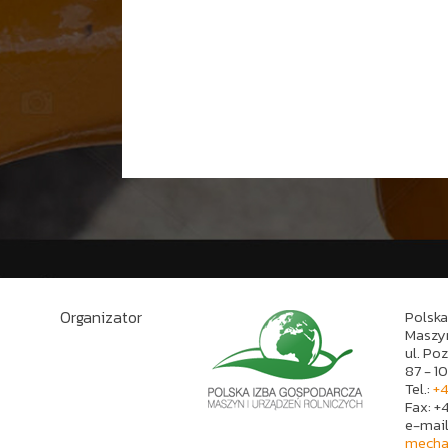
Organizator
Polska
Maszyn
ul. Po
87 - 1
Tel.:
+4
Fax: +
e-mail
mecha