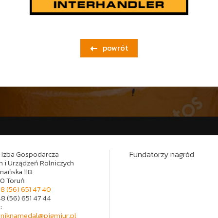
powrót

 Izba Gospodarcza
Fundatorzy nagród
 i Urządzeń Rolniczych
znańska 118
00 Toruń
8 (56) 651 47 40
48 (56) 651 47 44
:
niknamedal@pigmiur.pl