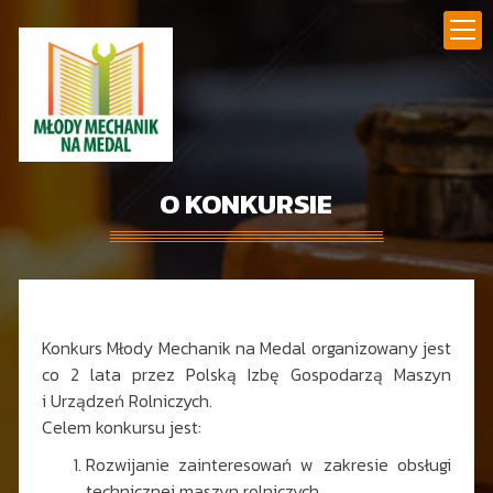
O KONKURSIE
Konkurs Młody Mechanik na Medal organizowany jest
co 2 lata przez Polską Izbę Gospodarzą Maszyn
i Urządzeń Rolniczych.
Celem konkursu jest:
Rozwijanie zainteresowań w zakresie obsługi
technicznej maszyn rolniczych.