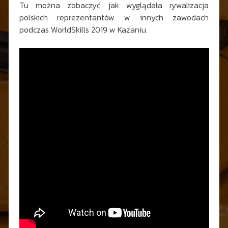
Tu można zobaczyć jak wyglądała rywalizacja
polskich reprezentantów w innych zawodach
podczas WorldSkills 2019 w Kazaniu.